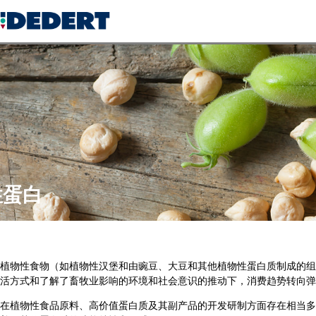
性蛋白
植物性食物（如植物性汉堡和由豌豆、大豆和其他植物性蛋白质制成的组
活方式和了解了畜牧业影响的环境和社会意识的推动下，消费趋势转向弹
在植物性食品原料、高价值蛋白质及其副产品的开发研制方面存在相当多